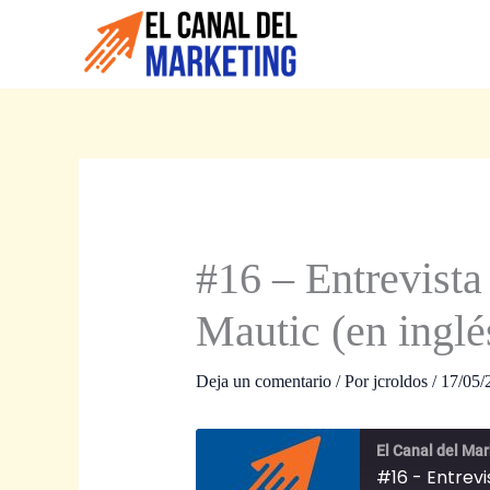
Ir
al
contenido
#16 – Entrevista
Mautic (en inglé
Deja un comentario
/ Por
jcroldos
/
17/05/
El Canal del Mar
#16 - Entrevi