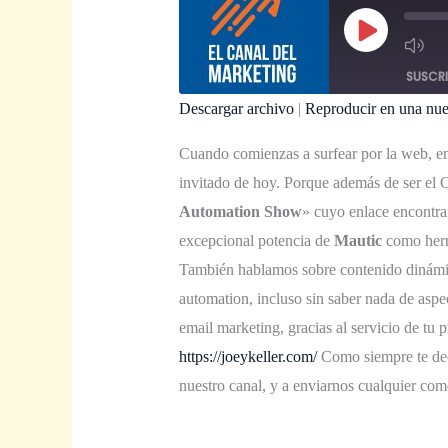
Reproducir
Episodio
SUSCRI
Descargar archivo
|
Reproducir en una nu
COMPAR
TIR
Cuando comienzas a surfear por la web, e
FEED RSS
ENLACE
invitado de hoy.
Porque además de ser el
INCRUST
Automation Show
» cuyo enlace encontra
AR
excepcional potencia de
Mautic
como herr
También hablamos sobre contenido dinámic
automation, incluso sin saber nada de aspe
email marketing, gracias al servicio de tu 
https://joeykeller.com/
Como siempre te dec
nuestro canal, y a enviarnos cualquier come