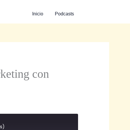
Inicio
Podcasts
rketing con
és)