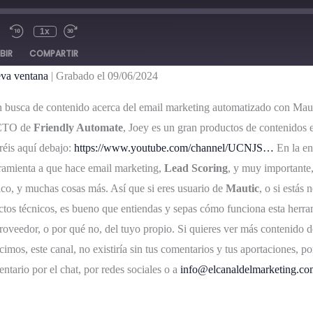
1x
BIR
COMPARTIR
eva ventana
|
Grabado el 09/06/2024
n busca de contenido acerca del email marketing automatizado con Mau
 CTO de
Friendly Automate
, Joey es un gran productos de contenidos 
réis aquí debajo:
https://www.youtube.com/channel/UCNJS…
En la en
amienta a que hace email marketing,
Lead Scoring
, y muy importante,
o, y muchas cosas más. Así que si eres usuario de
Mautic
, o si estás
ctos técnicos, es bueno que entiendas y sepas cómo funciona esta herra
proveedor, o por qué no, del tuyo propio.
Si quieres ver más contenido d
imos, este canal, no existiría sin tus comentarios y tus aportaciones
ntario por el chat, por redes sociales o a
info@elcanaldelmarketing.co