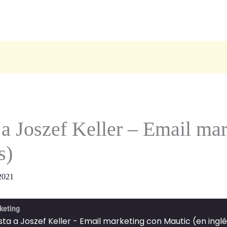
El Canal del Marketing - PODCAST
 a Joszef Keller – Email ma
s)
2021
keting
sta a Joszef Keller - Email marketing con Mautic (en ingl