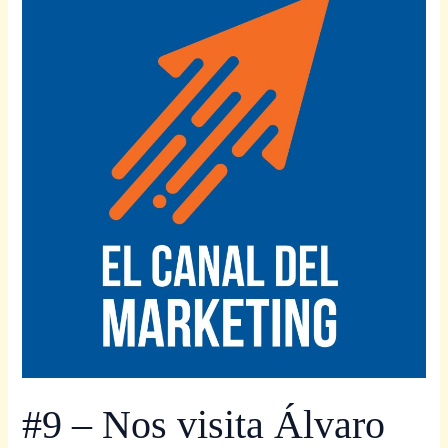
–
Nos
visita
Álvaro
Fontela,
de
Raiola
Networks
#9 – Nos visita Álvaro