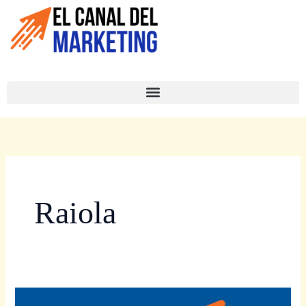
Ir
al
contenido
El Canal del Marketing - PODCAST
Raiola
#9