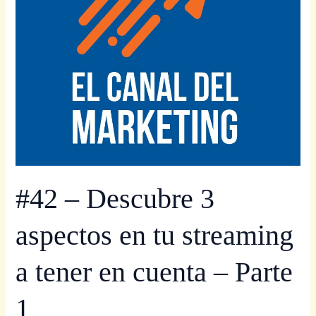
streaming
a
tener
en
cuenta
–
Parte
1
#42 – Descubre 3
aspectos en tu streaming
a tener en cuenta – Parte
1