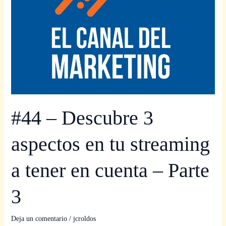
a
tener
en
cuenta
–
Parte
3
#44 – Descubre 3
aspectos en tu streaming
a tener en cuenta – Parte
3
Deja un comentario
/
jcroldos