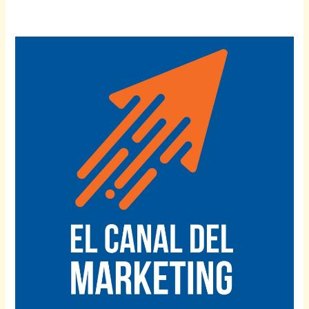
#47
–
Top
Deliverability
–
Aumenta
tu
entregabildiad
en
WordPress
–
Parte
2
(en
inglés)