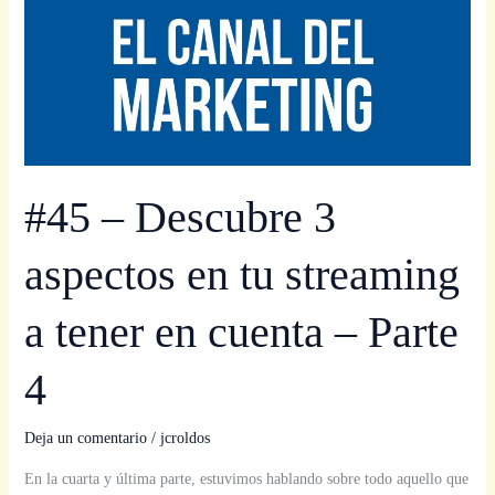
en
cuenta
–
Parte
4
#45 – Descubre 3
aspectos en tu streaming
a tener en cuenta – Parte
4
Deja un comentario
/
jcroldos
En la cuarta y última parte, estuvimos hablando sobre todo aquello que