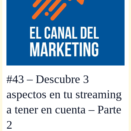
streaming
a
tener
en
cuenta
–
Parte
2
#43 – Descubre 3
aspectos en tu streaming
a tener en cuenta – Parte
2