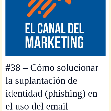
identidad
(phishing)
en
el
uso
del
email
–
PARTE
2
#38 – Cómo solucionar
la suplantación de
identidad (phishing) en
el uso del email –